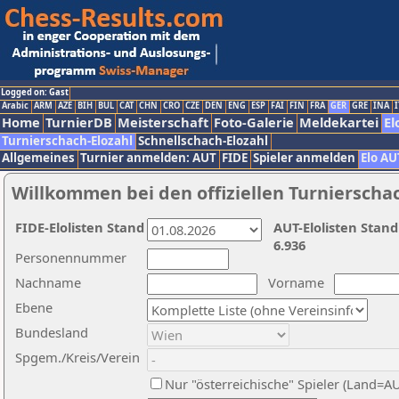
Logged on: Gast
Arabic
ARM
AZE
BIH
BUL
CAT
CHN
CRO
CZE
DEN
ENG
ESP
FAI
FIN
FRA
GER
GRE
INA
I
Home
TurnierDB
Meisterschaft
Foto-Galerie
Meldekartei
El
Turnierschach-Elozahl
Schnellschach-Elozahl
Allgemeines
Turnier anmelden: AUT
FIDE
Spieler anmelden
Elo AU
Willkommen bei den offiziellen Turnierscha
FIDE-Elolisten Stand
AUT-Elolisten Stand
6.936
Personennummer
Nachname
Vorname
Ebene
Bundesland
Spgem./Kreis/Verein
Nur "österreichische" Spieler (Land=A