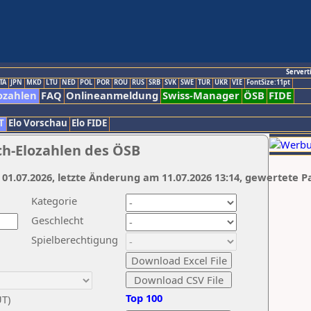
Servert
TA
JPN
MKD
LTU
NED
POL
POR
ROU
RUS
SRB
SVK
SWE
TUR
UKR
VIE
FontSize:11pt
ozahlen
FAQ
Onlineanmeldung
Swiss-Manager
ÖSB
FIDE
T
Elo Vorschau
Elo FIDE
ch-Elozahlen des ÖSB
 01.07.2026, letzte Änderung am 11.07.2026 13:14, gewertete P
Kategorie
Geschlecht
Spielberechtigung
Top 100
UT)