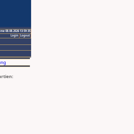
ime 08.08.2026 13:59:35
Login
Logout
artien: