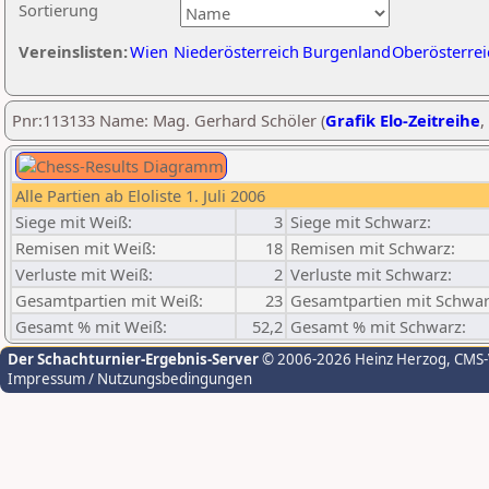
Sortierung
Vereinslisten:
Wien
Niederösterreich
Burgenland
Oberösterrei
Pnr:113133 Name: Mag. Gerhard Schöler (
Grafik Elo-Zeitreihe
,
Alle Partien ab Eloliste 1. Juli 2006
Siege mit Weiß:
3
Siege mit Schwarz:
Remisen mit Weiß:
18
Remisen mit Schwarz:
Verluste mit Weiß:
2
Verluste mit Schwarz:
Gesamtpartien mit Weiß:
23
Gesamtpartien mit Schwar
Gesamt % mit Weiß:
52,2
Gesamt % mit Schwarz:
Der Schachturnier-Ergebnis-Server
© 2006-2026 Heinz Herzog
, CMS
Impressum / Nutzungsbedingungen