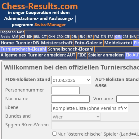
Logged on: Gast
Arabic
ARM
AZE
BIH
BUL
CAT
CHN
CRO
CZE
DEN
ENG
ESP
FAI
FIN
FRA
GER
GRE
INA
I
Home
TurnierDB
Meisterschaft
Foto-Galerie
Meldekartei
El
Turnierschach-Elozahl
Schnellschach-Elozahl
Allgemeines
Turnier anmelden: AUT
FIDE
Spieler anmelden
Elo AU
Willkommen bei den offiziellen Turnierscha
FIDE-Elolisten Stand
AUT-Elolisten Stand
6.936
Personennummer
Nachname
Vorname
Ebene
Bundesland
Spgem./Kreis/Verein
Nur "österreichische" Spieler (Land=A