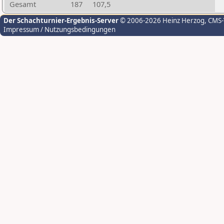
Gesamt
187
107,5
Der Schachturnier-Ergebnis-Server
© 2006-2026 Heinz Herzog
, CMS
Impressum / Nutzungsbedingungen