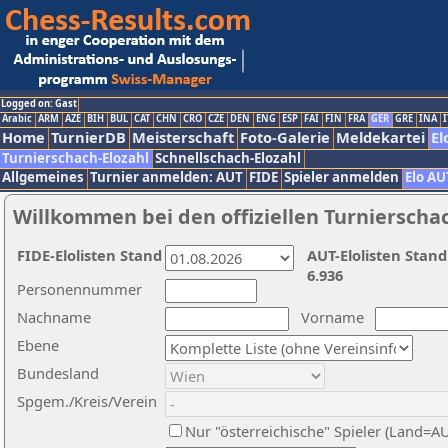
Logged on: Gast
Arabic
ARM
AZE
BIH
BUL
CAT
CHN
CRO
CZE
DEN
ENG
ESP
FAI
FIN
FRA
GER
GRE
INA
I
Home
TurnierDB
Meisterschaft
Foto-Galerie
Meldekartei
El
Turnierschach-Elozahl
Schnellschach-Elozahl
Allgemeines
Turnier anmelden: AUT
FIDE
Spieler anmelden
Elo AU
Willkommen bei den offiziellen Turnierscha
FIDE-Elolisten Stand
AUT-Elolisten Stand
6.936
Personennummer
Nachname
Vorname
Ebene
Bundesland
Spgem./Kreis/Verein
Nur "österreichische" Spieler (Land=A