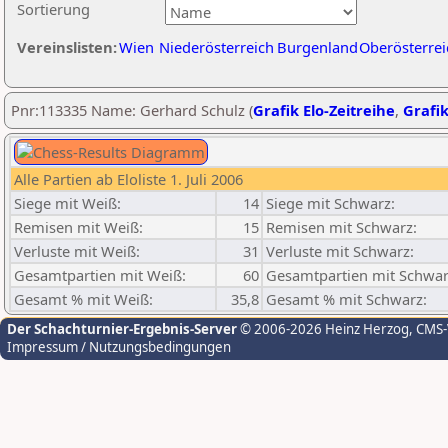
Sortierung
Vereinslisten:
Wien
Niederösterreich
Burgenland
Oberösterrei
Pnr:113335 Name: Gerhard Schulz (
Grafik Elo-Zeitreihe
,
Grafik
Alle Partien ab Eloliste 1. Juli 2006
Siege mit Weiß:
14
Siege mit Schwarz:
Remisen mit Weiß:
15
Remisen mit Schwarz:
Verluste mit Weiß:
31
Verluste mit Schwarz:
Gesamtpartien mit Weiß:
60
Gesamtpartien mit Schwar
Gesamt % mit Weiß:
35,8
Gesamt % mit Schwarz:
Der Schachturnier-Ergebnis-Server
© 2006-2026 Heinz Herzog
, CMS
Impressum / Nutzungsbedingungen