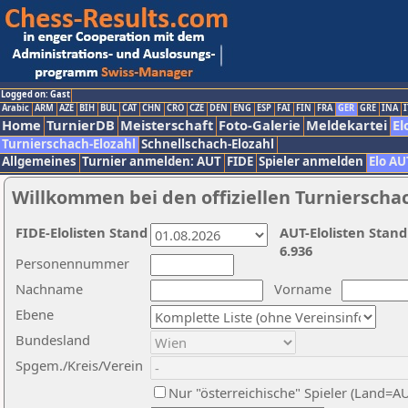
Logged on: Gast
Arabic
ARM
AZE
BIH
BUL
CAT
CHN
CRO
CZE
DEN
ENG
ESP
FAI
FIN
FRA
GER
GRE
INA
I
Home
TurnierDB
Meisterschaft
Foto-Galerie
Meldekartei
El
Turnierschach-Elozahl
Schnellschach-Elozahl
Allgemeines
Turnier anmelden: AUT
FIDE
Spieler anmelden
Elo AU
Willkommen bei den offiziellen Turnierscha
FIDE-Elolisten Stand
AUT-Elolisten Stand
6.936
Personennummer
Nachname
Vorname
Ebene
Bundesland
Spgem./Kreis/Verein
Nur "österreichische" Spieler (Land=A