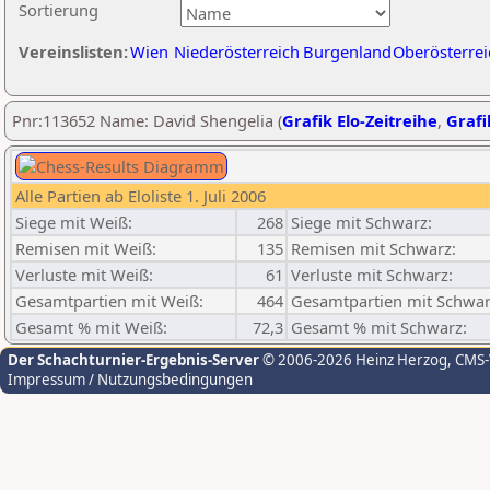
Sortierung
Vereinslisten:
Wien
Niederösterreich
Burgenland
Oberösterrei
Pnr:113652 Name: David Shengelia (
Grafik Elo-Zeitreihe
,
Grafi
Alle Partien ab Eloliste 1. Juli 2006
Siege mit Weiß:
268
Siege mit Schwarz:
Remisen mit Weiß:
135
Remisen mit Schwarz:
Verluste mit Weiß:
61
Verluste mit Schwarz:
Gesamtpartien mit Weiß:
464
Gesamtpartien mit Schwar
Gesamt % mit Weiß:
72,3
Gesamt % mit Schwarz:
Der Schachturnier-Ergebnis-Server
© 2006-2026 Heinz Herzog
, CMS
Impressum / Nutzungsbedingungen