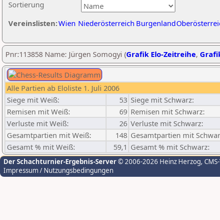
Sortierung
Vereinslisten:
Wien
Niederösterreich
Burgenland
Oberösterrei
Pnr:113858 Name: Jürgen Somogyi (
Grafik Elo-Zeitreihe
,
Grafi
Alle Partien ab Eloliste 1. Juli 2006
Siege mit Weiß:
53
Siege mit Schwarz:
Remisen mit Weiß:
69
Remisen mit Schwarz:
Verluste mit Weiß:
26
Verluste mit Schwarz:
Gesamtpartien mit Weiß:
148
Gesamtpartien mit Schwar
Gesamt % mit Weiß:
59,1
Gesamt % mit Schwarz:
Der Schachturnier-Ergebnis-Server
© 2006-2026 Heinz Herzog
, CMS
Impressum / Nutzungsbedingungen