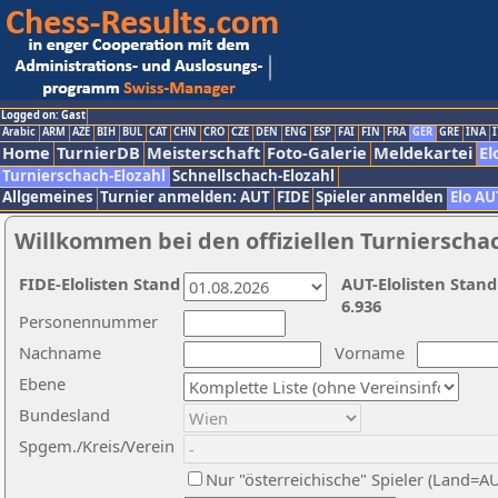
Logged on: Gast
Arabic
ARM
AZE
BIH
BUL
CAT
CHN
CRO
CZE
DEN
ENG
ESP
FAI
FIN
FRA
GER
GRE
INA
I
Home
TurnierDB
Meisterschaft
Foto-Galerie
Meldekartei
El
Turnierschach-Elozahl
Schnellschach-Elozahl
Allgemeines
Turnier anmelden: AUT
FIDE
Spieler anmelden
Elo AU
Willkommen bei den offiziellen Turnierscha
FIDE-Elolisten Stand
AUT-Elolisten Stand
6.936
Personennummer
Nachname
Vorname
Ebene
Bundesland
Spgem./Kreis/Verein
Nur "österreichische" Spieler (Land=A