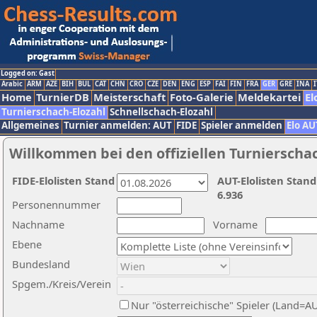
Logged on: Gast
Arabic
ARM
AZE
BIH
BUL
CAT
CHN
CRO
CZE
DEN
ENG
ESP
FAI
FIN
FRA
GER
GRE
INA
I
Home
TurnierDB
Meisterschaft
Foto-Galerie
Meldekartei
El
Turnierschach-Elozahl
Schnellschach-Elozahl
Allgemeines
Turnier anmelden: AUT
FIDE
Spieler anmelden
Elo AU
Willkommen bei den offiziellen Turnierscha
FIDE-Elolisten Stand
AUT-Elolisten Stand
6.936
Personennummer
Nachname
Vorname
Ebene
Bundesland
Spgem./Kreis/Verein
Nur "österreichische" Spieler (Land=A