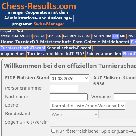
Logged on: Gast
Arabic
ARM
AZE
BIH
BUL
CAT
CHN
CRO
CZE
DEN
ENG
ESP
FAI
FIN
FRA
GER
GRE
INA
I
Home
TurnierDB
Meisterschaft
Foto-Galerie
Meldekartei
El
Turnierschach-Elozahl
Schnellschach-Elozahl
Allgemeines
Turnier anmelden: AUT
FIDE
Spieler anmelden
Elo AU
Willkommen bei den offiziellen Turnierscha
FIDE-Elolisten Stand
AUT-Elolisten Stand
6.936
Personennummer
Nachname
Vorname
Ebene
Bundesland
Spgem./Kreis/Verein
Nur "österreichische" Spieler (Land=A