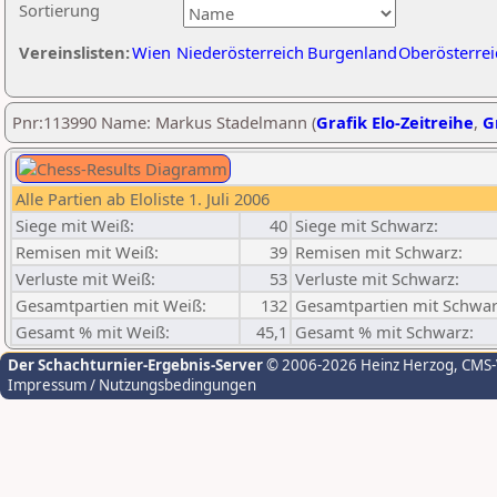
Sortierung
Vereinslisten:
Wien
Niederösterreich
Burgenland
Oberösterrei
Pnr:113990 Name: Markus Stadelmann (
Grafik Elo-Zeitreihe
,
G
Alle Partien ab Eloliste 1. Juli 2006
Siege mit Weiß:
40
Siege mit Schwarz:
Remisen mit Weiß:
39
Remisen mit Schwarz:
Verluste mit Weiß:
53
Verluste mit Schwarz:
Gesamtpartien mit Weiß:
132
Gesamtpartien mit Schwar
Gesamt % mit Weiß:
45,1
Gesamt % mit Schwarz:
Der Schachturnier-Ergebnis-Server
© 2006-2026 Heinz Herzog
, CMS
Impressum / Nutzungsbedingungen