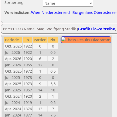
Sortierung
Vereinslisten:
Wien
Niederösterreich
Burgenland
Oberösterrei
Pnr:113993 Name: Mag. Wolfgang Stadik (
Grafik Elo-Zeitreihe
Periode
Elo
Partien
Pkt.
Okt. 2026
1922
0
0
Jul. 2026
1922
1
0,5
Apr. 2026
1920
6
2
Jan. 2026
1955
12
6
Okt. 2025
1972
1
0,5
Jul. 2025
1973
0
0
Apr. 2025
1973
9
5,5
Jan. 2025
1957
14
10
Okt. 2024
1920
2
1
Jul. 2024
1919
1
0,5
Apr. 2024
1876
13
7
Jan. 2024
1877
14
7,5