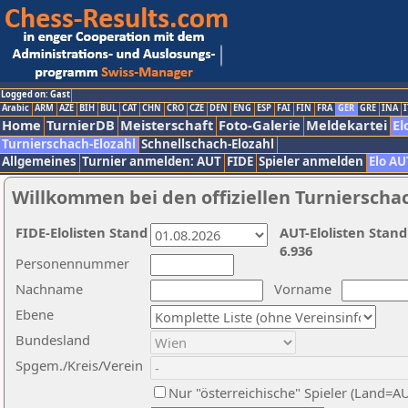
Logged on: Gast
Arabic
ARM
AZE
BIH
BUL
CAT
CHN
CRO
CZE
DEN
ENG
ESP
FAI
FIN
FRA
GER
GRE
INA
I
Home
TurnierDB
Meisterschaft
Foto-Galerie
Meldekartei
El
Turnierschach-Elozahl
Schnellschach-Elozahl
Allgemeines
Turnier anmelden: AUT
FIDE
Spieler anmelden
Elo AU
Willkommen bei den offiziellen Turnierscha
FIDE-Elolisten Stand
AUT-Elolisten Stand
6.936
Personennummer
Nachname
Vorname
Ebene
Bundesland
Spgem./Kreis/Verein
Nur "österreichische" Spieler (Land=A