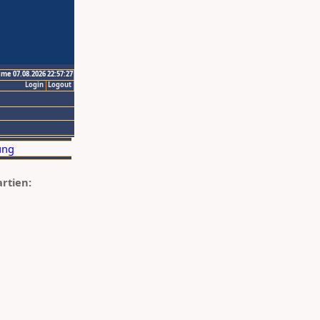
ime 07.08.2026 22:57:27
Login
Logout
artien: