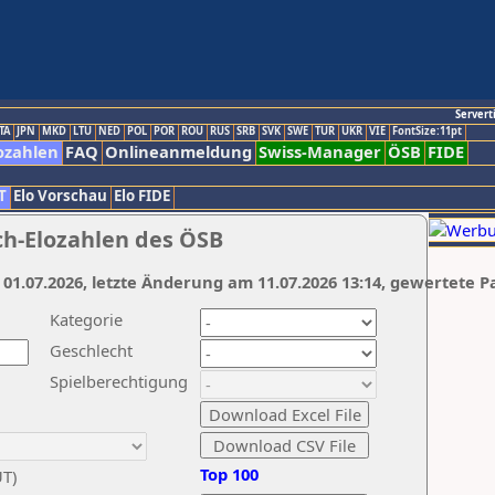
Servert
TA
JPN
MKD
LTU
NED
POL
POR
ROU
RUS
SRB
SVK
SWE
TUR
UKR
VIE
FontSize:11pt
ozahlen
FAQ
Onlineanmeldung
Swiss-Manager
ÖSB
FIDE
T
Elo Vorschau
Elo FIDE
ch-Elozahlen des ÖSB
 01.07.2026, letzte Änderung am 11.07.2026 13:14, gewertete P
Kategorie
Geschlecht
Spielberechtigung
Top 100
UT)