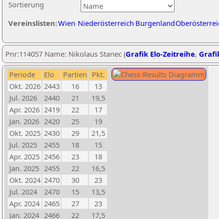
Sortierung
Vereinslisten:
Wien
Niederösterreich
Burgenland
Oberösterrei
Pnr:114057 Name: Nikolaus Stanec (
Grafik Elo-Zeitreihe
,
Grafi
Periode
Elo
Partien
Pkt.
Okt. 2026
2443
16
13
Jul. 2026
2440
21
19,5
Apr. 2026
2419
22
17
Jan. 2026
2420
25
19
Okt. 2025
2430
29
21,5
Jul. 2025
2455
18
15
Apr. 2025
2456
23
18
Jan. 2025
2455
22
16,5
Okt. 2024
2470
30
23
Jul. 2024
2470
15
13,5
Apr. 2024
2465
27
23
Jan. 2024
2466
22
17,5