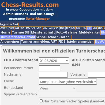
Logged on: Gast
Arabic
ARM
AZE
BIH
BUL
CAT
CHN
CRO
CZE
DEN
ENG
ESP
FAI
FIN
FRA
GER
GRE
INA
I
Home
TurnierDB
Meisterschaft
Foto-Galerie
Meldekartei
El
Turnierschach-Elozahl
Schnellschach-Elozahl
Allgemeines
Turnier anmelden: AUT
FIDE
Spieler anmelden
Elo AU
Willkommen bei den offiziellen Turnierscha
FIDE-Elolisten Stand
AUT-Elolisten Stand
6.936
Personennummer
Nachname
Vorname
Ebene
Bundesland
Spgem./Kreis/Verein
Nur "österreichische" Spieler (Land=A