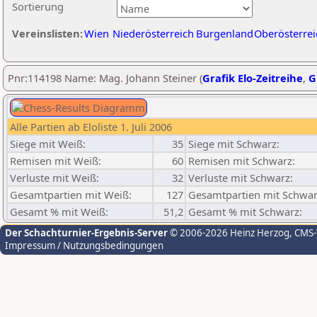
Sortierung
Vereinslisten:
Wien
Niederösterreich
Burgenland
Oberösterrei
Pnr:114198 Name: Mag. Johann Steiner (
Grafik Elo-Zeitreihe
,
G
Alle Partien ab Eloliste 1. Juli 2006
Siege mit Weiß:
35
Siege mit Schwarz:
Remisen mit Weiß:
60
Remisen mit Schwarz:
Verluste mit Weiß:
32
Verluste mit Schwarz:
Gesamtpartien mit Weiß:
127
Gesamtpartien mit Schwar
Gesamt % mit Weiß:
51,2
Gesamt % mit Schwarz:
Der Schachturnier-Ergebnis-Server
© 2006-2026 Heinz Herzog
, CMS
Impressum / Nutzungsbedingungen