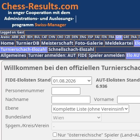
Logged on: Gast
Arabic
ARM
AZE
BIH
BUL
CAT
CHN
CRO
CZE
DEN
ENG
ESP
FAI
FIN
FRA
GER
GRE
INA
I
Home
TurnierDB
Meisterschaft
Foto-Galerie
Meldekartei
El
Turnierschach-Elozahl
Schnellschach-Elozahl
Allgemeines
Turnier anmelden: AUT
FIDE
Spieler anmelden
Elo AU
Willkommen bei den offiziellen Turnierscha
FIDE-Elolisten Stand
AUT-Elolisten Stand
6.936
Personennummer
Nachname
Vorname
Ebene
Bundesland
Spgem./Kreis/Verein
Nur "österreichische" Spieler (Land=A