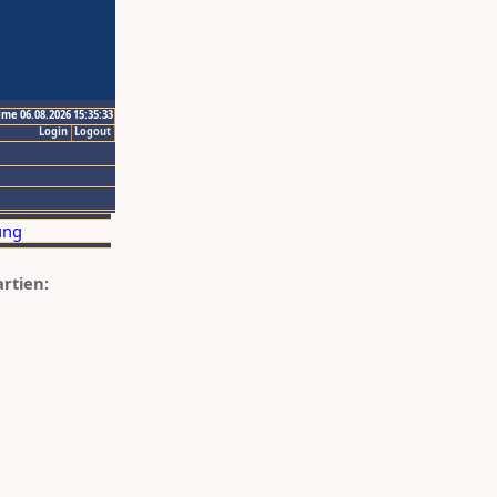
ime 06.08.2026 15:35:33
Login
Logout
artien: