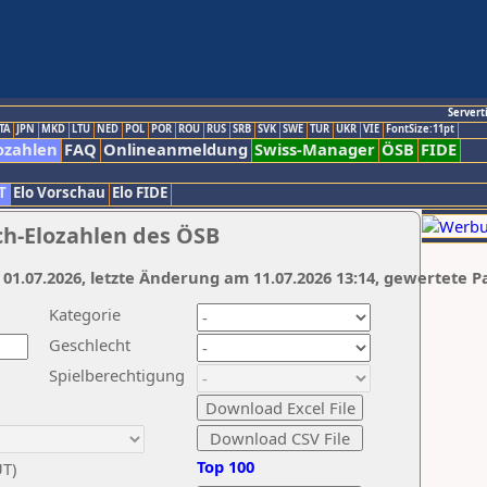
Servert
TA
JPN
MKD
LTU
NED
POL
POR
ROU
RUS
SRB
SVK
SWE
TUR
UKR
VIE
FontSize:11pt
ozahlen
FAQ
Onlineanmeldung
Swiss-Manager
ÖSB
FIDE
T
Elo Vorschau
Elo FIDE
ch-Elozahlen des ÖSB
 01.07.2026, letzte Änderung am 11.07.2026 13:14, gewertete P
Kategorie
Geschlecht
Spielberechtigung
Top 100
UT)