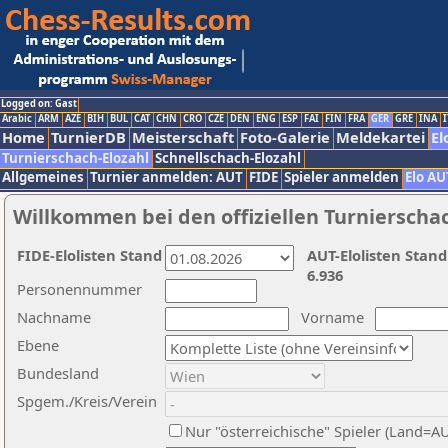
Logged on: Gast
Arabic
ARM
AZE
BIH
BUL
CAT
CHN
CRO
CZE
DEN
ENG
ESP
FAI
FIN
FRA
GER
GRE
INA
I
Home
TurnierDB
Meisterschaft
Foto-Galerie
Meldekartei
El
Turnierschach-Elozahl
Schnellschach-Elozahl
Allgemeines
Turnier anmelden: AUT
FIDE
Spieler anmelden
Elo AU
Willkommen bei den offiziellen Turnierscha
FIDE-Elolisten Stand
AUT-Elolisten Stand
6.936
Personennummer
Nachname
Vorname
Ebene
Bundesland
Spgem./Kreis/Verein
Nur "österreichische" Spieler (Land=A