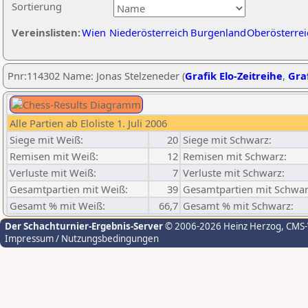
Sortierung
Vereinslisten:
Wien
Niederösterreich
Burgenland
Oberösterrei
Pnr:114302 Name: Jonas Stelzeneder (
Grafik Elo-Zeitreihe
,
Graf
Alle Partien ab Eloliste 1. Juli 2006
Siege mit Weiß:
20
Siege mit Schwarz:
Remisen mit Weiß:
12
Remisen mit Schwarz:
Verluste mit Weiß:
7
Verluste mit Schwarz:
Gesamtpartien mit Weiß:
39
Gesamtpartien mit Schwar
Gesamt % mit Weiß:
66,7
Gesamt % mit Schwarz:
Der Schachturnier-Ergebnis-Server
© 2006-2026 Heinz Herzog
, CMS
Impressum / Nutzungsbedingungen