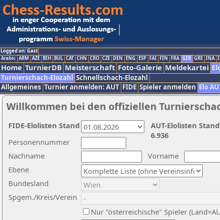
Logged on: Gast
Arabic
ARM
AZE
BIH
BUL
CAT
CHN
CRO
CZE
DEN
ENG
ESP
FAI
FIN
FRA
GER
GRE
INA
I
Home
TurnierDB
Meisterschaft
Foto-Galerie
Meldekartei
El
Turnierschach-Elozahl
Schnellschach-Elozahl
Allgemeines
Turnier anmelden: AUT
FIDE
Spieler anmelden
Elo AU
Willkommen bei den offiziellen Turnierscha
FIDE-Elolisten Stand
AUT-Elolisten Stand
6.936
Personennummer
Nachname
Vorname
Ebene
Bundesland
Spgem./Kreis/Verein
Nur "österreichische" Spieler (Land=A