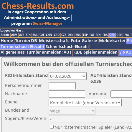
Logged on: Gast
Arabic
ARM
AZE
BIH
BUL
CAT
CHN
CRO
CZE
DEN
ENG
ESP
FAI
FIN
FRA
GER
GRE
INA
I
Home
TurnierDB
Meisterschaft
Foto-Galerie
Meldekartei
El
Turnierschach-Elozahl
Schnellschach-Elozahl
Allgemeines
Turnier anmelden: AUT
FIDE
Spieler anmelden
Elo AU
Willkommen bei den offiziellen Turnierscha
FIDE-Elolisten Stand
AUT-Elolisten Stand
6.936
Personennummer
Nachname
Vorname
Ebene
Bundesland
Spgem./Kreis/Verein
Nur "österreichische" Spieler (Land=A