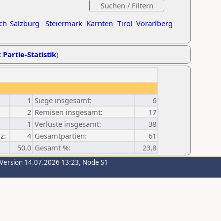
ch
Salzburg
Steiermark
Kärnten
Tirol
Vorarlberg
 Partie-Statistik
)
1
Siege insgesamt:
6
2
Remisen insgesamt:
17
1
Verluste insgesamt:
38
z:
4
Gesamtpartien:
61
50,0
Gesamt %:
23,8
-Version 14.07.2026 13:23, Node S1