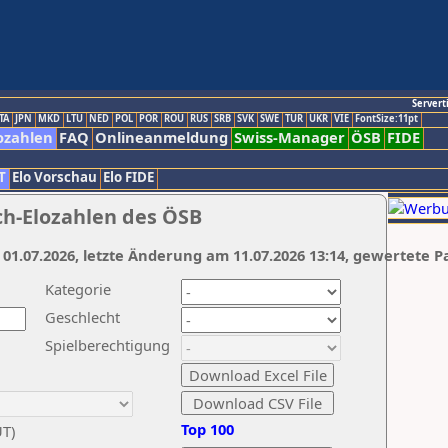
Servert
TA
JPN
MKD
LTU
NED
POL
POR
ROU
RUS
SRB
SVK
SWE
TUR
UKR
VIE
FontSize:11pt
ozahlen
FAQ
Onlineanmeldung
Swiss-Manager
ÖSB
FIDE
T
Elo Vorschau
Elo FIDE
ch-Elozahlen des ÖSB
 01.07.2026, letzte Änderung am 11.07.2026 13:14, gewertete P
Kategorie
Geschlecht
Spielberechtigung
Top 100
UT)