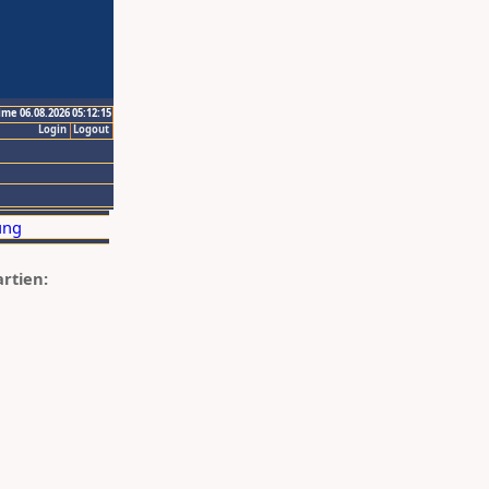
ime 06.08.2026 05:12:15
Login
Logout
artien: