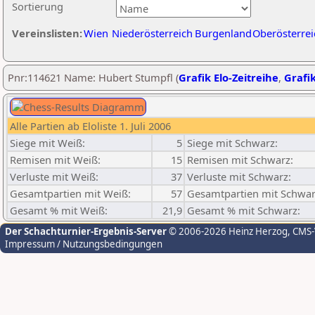
Sortierung
Vereinslisten:
Wien
Niederösterreich
Burgenland
Oberösterrei
Pnr:114621 Name: Hubert Stumpfl (
Grafik Elo-Zeitreihe
,
Grafik
Alle Partien ab Eloliste 1. Juli 2006
Siege mit Weiß:
5
Siege mit Schwarz:
Remisen mit Weiß:
15
Remisen mit Schwarz:
Verluste mit Weiß:
37
Verluste mit Schwarz:
Gesamtpartien mit Weiß:
57
Gesamtpartien mit Schwar
Gesamt % mit Weiß:
21,9
Gesamt % mit Schwarz:
Der Schachturnier-Ergebnis-Server
© 2006-2026 Heinz Herzog
, CMS
Impressum / Nutzungsbedingungen