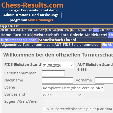
Logged on: Gast
Arabic
ARM
AZE
BIH
BUL
CAT
CHN
CRO
CZE
DEN
ENG
ESP
FAI
FIN
FRA
GER
GRE
INA
I
Home
TurnierDB
Meisterschaft
Foto-Galerie
Meldekartei
El
Turnierschach-Elozahl
Schnellschach-Elozahl
Allgemeines
Turnier anmelden: AUT
FIDE
Spieler anmelden
Elo AU
Willkommen bei den offiziellen Turnierscha
FIDE-Elolisten Stand
AUT-Elolisten Stand
6.936
Personennummer
Nachname
Vorname
Ebene
Bundesland
Spgem./Kreis/Verein
Nur "österreichische" Spieler (Land=A