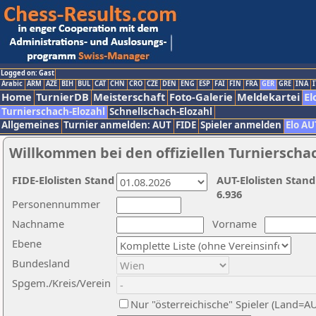
Logged on: Gast
Arabic
ARM
AZE
BIH
BUL
CAT
CHN
CRO
CZE
DEN
ENG
ESP
FAI
FIN
FRA
GER
GRE
INA
I
Home
TurnierDB
Meisterschaft
Foto-Galerie
Meldekartei
El
Turnierschach-Elozahl
Schnellschach-Elozahl
Allgemeines
Turnier anmelden: AUT
FIDE
Spieler anmelden
Elo AU
Willkommen bei den offiziellen Turnierscha
FIDE-Elolisten Stand
AUT-Elolisten Stand
6.936
Personennummer
Nachname
Vorname
Ebene
Bundesland
Spgem./Kreis/Verein
Nur "österreichische" Spieler (Land=A