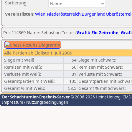
Sortierung
Vereinslisten:
Wien
Niederösterreich
Burgenland
Oberösterrei
Pnr:114869 Name: Sebastian Testor (
Grafik Elo-Zeitreihe
,
Grafi
Alle Partien ab Eloliste 1. Juli 2006
Siege mit Weiß:
54
Siege mit Schwarz:
Remisen mit Weiß:
50
Remisen mit Schwarz:
Verluste mit Weiß:
31
Verluste mit Schwarz:
Gesamtpartien mit Weiß:
135
Gesamtpartien mit Schwar
Gesamt % mit Weiß:
58,5
Gesamt % mit Schwarz:
Der Schachturnier-Ergebnis-Server
© 2006-2026 Heinz Herzog
, CMS
Impressum / Nutzungsbedingungen