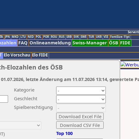
Servert
TA
JPN
MKD
LTU
NED
POL
POR
ROU
RUS
SRB
SVK
SWE
TUR
UKR
VIE
FontSize:11pt
ozahlen
FAQ
Onlineanmeldung
Swiss-Manager
ÖSB
FIDE
T
Elo Vorschau
Elo FIDE
ch-Elozahlen des ÖSB
 01.07.2026, letzte Änderung am 11.07.2026 13:14, gewertete P
Kategorie
Geschlecht
Spielberechtigung
Top 100
UT)