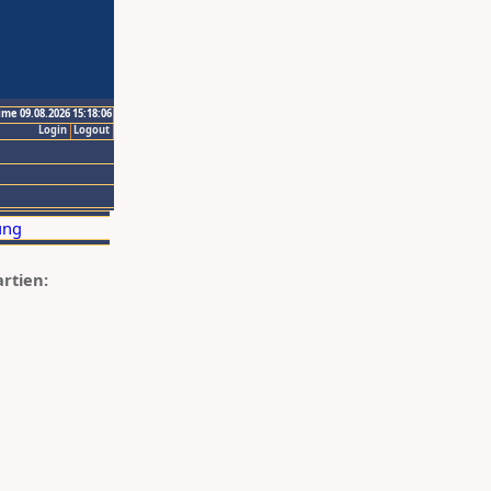
ime 09.08.2026 15:18:06
Login
Logout
artien: