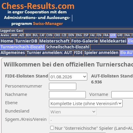
Logged on: Gast
Arabic
ARM
AZE
BIH
BUL
CAT
CHN
CRO
CZE
DEN
ENG
ESP
FAI
FIN
FRA
GER
GRE
INA
I
Home
TurnierDB
Meisterschaft
Foto-Galerie
Meldekartei
El
Turnierschach-Elozahl
Schnellschach-Elozahl
Allgemeines
Turnier anmelden: AUT
FIDE
Spieler anmelden
Elo AU
Willkommen bei den offiziellen Turnierscha
FIDE-Elolisten Stand
AUT-Elolisten Stand
6.936
Personennummer
Nachname
Vorname
Ebene
Bundesland
Spgem./Kreis/Verein
Nur "österreichische" Spieler (Land=A