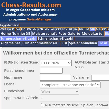
Logged on: Gast
Arabic
ARM
AZE
BIH
BUL
CAT
CHN
CRO
CZE
DEN
ENG
ESP
FAI
FIN
FRA
GER
GRE
INA
I
Home
TurnierDB
Meisterschaft
Foto-Galerie
Meldekartei
El
Turnierschach-Elozahl
Schnellschach-Elozahl
Allgemeines
Turnier anmelden: AUT
FIDE
Spieler anmelden
Elo AU
Willkommen bei den offiziellen Turnierscha
FIDE-Elolisten Stand
AUT-Elolisten Stand
6.936
Personennummer
Nachname
Vorname
Ebene
Bundesland
Spgem./Kreis/Verein
Nur "österreichische" Spieler (Land=A