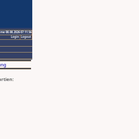
ime 08.08.2026 07:11:56
Login
Logout
artien: