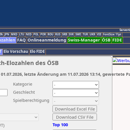
Servert
TA
JPN
MKD
LTU
NED
POL
POR
ROU
RUS
SRB
SVK
SWE
TUR
UKR
VIE
FontSize:11pt
ozahlen
FAQ
Onlineanmeldung
Swiss-Manager
ÖSB
FIDE
T
Elo Vorschau
Elo FIDE
ch-Elozahlen des ÖSB
 01.07.2026, letzte Änderung am 11.07.2026 13:14, gewertete P
Kategorie
Geschlecht
Spielberechtigung
Top 100
UT)