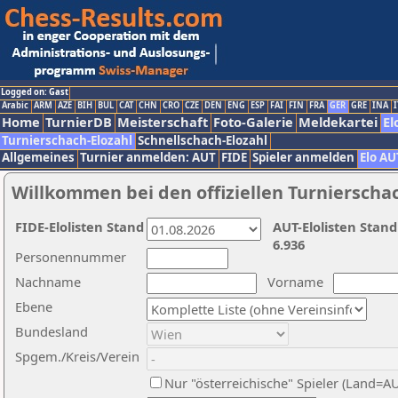
Logged on: Gast
Arabic
ARM
AZE
BIH
BUL
CAT
CHN
CRO
CZE
DEN
ENG
ESP
FAI
FIN
FRA
GER
GRE
INA
I
Home
TurnierDB
Meisterschaft
Foto-Galerie
Meldekartei
El
Turnierschach-Elozahl
Schnellschach-Elozahl
Allgemeines
Turnier anmelden: AUT
FIDE
Spieler anmelden
Elo AU
Willkommen bei den offiziellen Turnierscha
FIDE-Elolisten Stand
AUT-Elolisten Stand
6.936
Personennummer
Nachname
Vorname
Ebene
Bundesland
Spgem./Kreis/Verein
Nur "österreichische" Spieler (Land=A