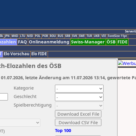
Servert
TA
JPN
MKD
LTU
NED
POL
POR
ROU
RUS
SRB
SVK
SWE
TUR
UKR
VIE
FontSize:11pt
ozahlen
FAQ
Onlineanmeldung
Swiss-Manager
ÖSB
FIDE
T
Elo Vorschau
Elo FIDE
ch-Elozahlen des ÖSB
 01.07.2026, letzte Änderung am 11.07.2026 13:14, gewertete P
Kategorie
Geschlecht
Spielberechtigung
Top 100
UT)