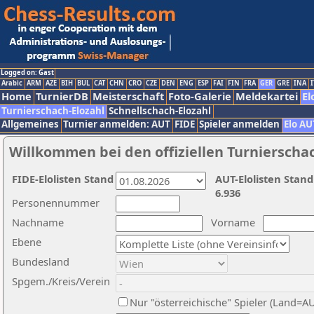
Logged on: Gast
Arabic
ARM
AZE
BIH
BUL
CAT
CHN
CRO
CZE
DEN
ENG
ESP
FAI
FIN
FRA
GER
GRE
INA
I
Home
TurnierDB
Meisterschaft
Foto-Galerie
Meldekartei
El
Turnierschach-Elozahl
Schnellschach-Elozahl
Allgemeines
Turnier anmelden: AUT
FIDE
Spieler anmelden
Elo AU
Willkommen bei den offiziellen Turnierscha
FIDE-Elolisten Stand
AUT-Elolisten Stand
6.936
Personennummer
Nachname
Vorname
Ebene
Bundesland
Spgem./Kreis/Verein
Nur "österreichische" Spieler (Land=A