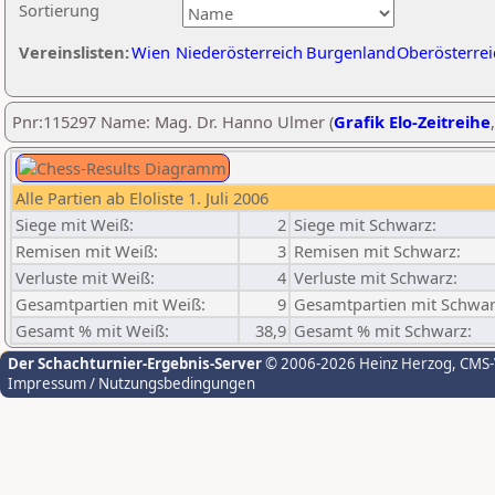
Sortierung
Vereinslisten:
Wien
Niederösterreich
Burgenland
Oberösterrei
Pnr:115297 Name: Mag. Dr. Hanno Ulmer (
Grafik Elo-Zeitreihe
Alle Partien ab Eloliste 1. Juli 2006
Siege mit Weiß:
2
Siege mit Schwarz:
Remisen mit Weiß:
3
Remisen mit Schwarz:
Verluste mit Weiß:
4
Verluste mit Schwarz:
Gesamtpartien mit Weiß:
9
Gesamtpartien mit Schwar
Gesamt % mit Weiß:
38,9
Gesamt % mit Schwarz:
Der Schachturnier-Ergebnis-Server
© 2006-2026 Heinz Herzog
, CMS
Impressum / Nutzungsbedingungen