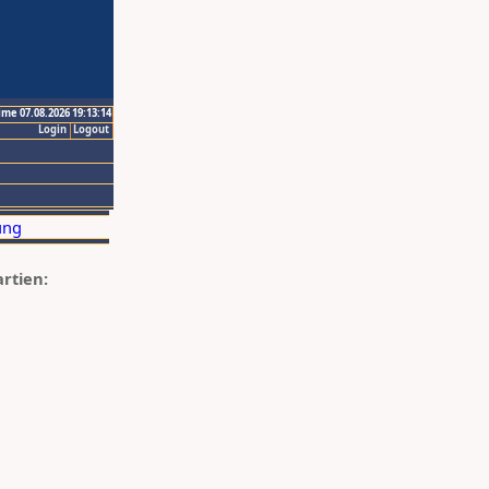
ime 07.08.2026 19:13:14
Login
Logout
artien: