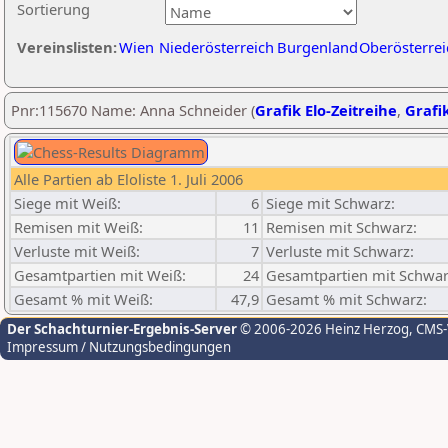
Sortierung
Vereinslisten:
Wien
Niederösterreich
Burgenland
Oberösterrei
Pnr:115670 Name: Anna Schneider (
Grafik Elo-Zeitreihe
,
Grafik
Alle Partien ab Eloliste 1. Juli 2006
Siege mit Weiß:
6
Siege mit Schwarz:
Remisen mit Weiß:
11
Remisen mit Schwarz:
Verluste mit Weiß:
7
Verluste mit Schwarz:
Gesamtpartien mit Weiß:
24
Gesamtpartien mit Schwar
Gesamt % mit Weiß:
47,9
Gesamt % mit Schwarz:
Der Schachturnier-Ergebnis-Server
© 2006-2026 Heinz Herzog
, CMS
Impressum / Nutzungsbedingungen