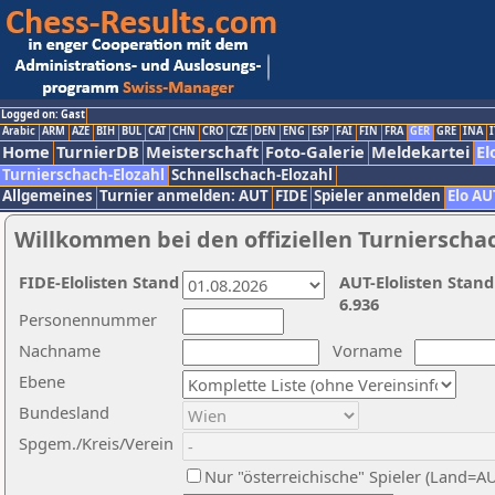
Logged on: Gast
Arabic
ARM
AZE
BIH
BUL
CAT
CHN
CRO
CZE
DEN
ENG
ESP
FAI
FIN
FRA
GER
GRE
INA
I
Home
TurnierDB
Meisterschaft
Foto-Galerie
Meldekartei
El
Turnierschach-Elozahl
Schnellschach-Elozahl
Allgemeines
Turnier anmelden: AUT
FIDE
Spieler anmelden
Elo AU
Willkommen bei den offiziellen Turnierscha
FIDE-Elolisten Stand
AUT-Elolisten Stand
6.936
Personennummer
Nachname
Vorname
Ebene
Bundesland
Spgem./Kreis/Verein
Nur "österreichische" Spieler (Land=A