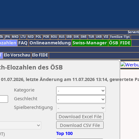
Servert
TA
JPN
MKD
LTU
NED
POL
POR
ROU
RUS
SRB
SVK
SWE
TUR
UKR
VIE
FontSize:11pt
ozahlen
FAQ
Onlineanmeldung
Swiss-Manager
ÖSB
FIDE
T
Elo Vorschau
Elo FIDE
ch-Elozahlen des ÖSB
 01.07.2026, letzte Änderung am 11.07.2026 13:14, gewertete P
Kategorie
Geschlecht
Spielberechtigung
Top 100
UT)