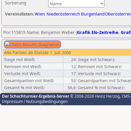
Sortierung
Vereinslisten:
Wien
Niederösterreich
Burgenland
Oberösterrei
Pnr:115815 Name: Benjamin Weber (
Grafik Elo-Zeitreihe
,
Grafi
Alle Partien ab Eloliste 1. Juli 2006
Siege mit Weiß:
24
Siege mit Schwarz:
Remisen mit Weiß:
12
Remisen mit Schwarz:
Verluste mit Weiß:
17
Verluste mit Schwarz:
Gesamtpartien mit Weiß:
53
Gesamtpartien mit Schwar
Gesamt % mit Weiß:
56,6
Gesamt % mit Schwarz:
Der Schachturnier-Ergebnis-Server
© 2006-2026 Heinz Herzog
, CMS
Impressum / Nutzungsbedingungen