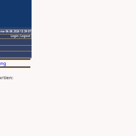
ime 06.08.2026 13:39:07
Login
Logout
artien: