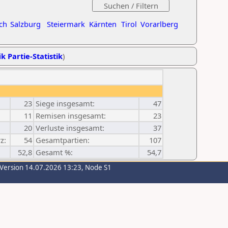
ch
Salzburg
Steiermark
Kärnten
Tirol
Vorarlberg
k Partie-Statistik
)
23
Siege insgesamt:
47
11
Remisen insgesamt:
23
20
Verluste insgesamt:
37
z:
54
Gesamtpartien:
107
52,8
Gesamt %:
54,7
-Version 14.07.2026 13:23, Node S1