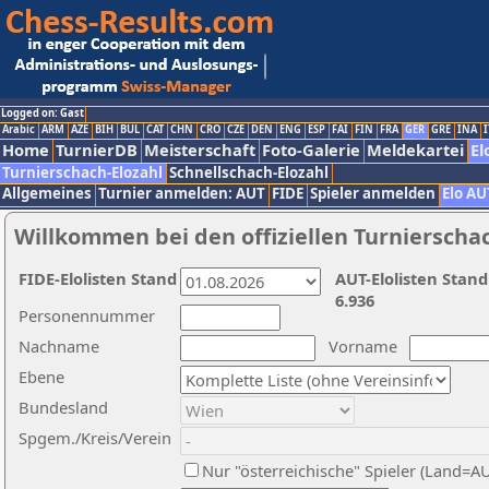
Logged on: Gast
Arabic
ARM
AZE
BIH
BUL
CAT
CHN
CRO
CZE
DEN
ENG
ESP
FAI
FIN
FRA
GER
GRE
INA
I
Home
TurnierDB
Meisterschaft
Foto-Galerie
Meldekartei
El
Turnierschach-Elozahl
Schnellschach-Elozahl
Allgemeines
Turnier anmelden: AUT
FIDE
Spieler anmelden
Elo AU
Willkommen bei den offiziellen Turnierscha
FIDE-Elolisten Stand
AUT-Elolisten Stand
6.936
Personennummer
Nachname
Vorname
Ebene
Bundesland
Spgem./Kreis/Verein
Nur "österreichische" Spieler (Land=A