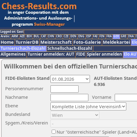
Logged on: Gast
Arabic
ARM
AZE
BIH
BUL
CAT
CHN
CRO
CZE
DEN
ENG
ESP
FAI
FIN
FRA
GER
GRE
INA
I
Home
TurnierDB
Meisterschaft
Foto-Galerie
Meldekartei
El
Turnierschach-Elozahl
Schnellschach-Elozahl
Allgemeines
Turnier anmelden: AUT
FIDE
Spieler anmelden
Elo AU
Willkommen bei den offiziellen Turnierscha
FIDE-Elolisten Stand
AUT-Elolisten Stand
6.936
Personennummer
Nachname
Vorname
Ebene
Bundesland
Spgem./Kreis/Verein
Nur "österreichische" Spieler (Land=A