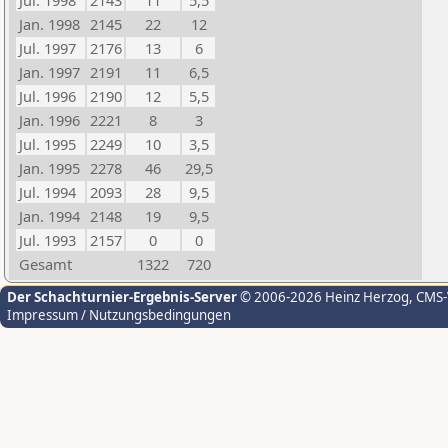
Jul. 1998
2143
11
5,5
Jan. 1998
2145
22
12
Jul. 1997
2176
13
6
Jan. 1997
2191
11
6,5
Jul. 1996
2190
12
5,5
Jan. 1996
2221
8
3
Jul. 1995
2249
10
3,5
Jan. 1995
2278
46
29,5
Jul. 1994
2093
28
9,5
Jan. 1994
2148
19
9,5
Jul. 1993
2157
0
0
Gesamt
1322
720
Der Schachturnier-Ergebnis-Server
© 2006-2026 Heinz Herzog
, CMS
Impressum / Nutzungsbedingungen