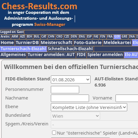
Logged on: Gast
Arabic
ARM
AZE
BIH
BUL
CAT
CHN
CRO
CZE
DEN
ENG
ESP
FAI
FIN
FRA
GER
GRE
INA
I
Home
TurnierDB
Meisterschaft
Foto-Galerie
Meldekartei
El
Turnierschach-Elozahl
Schnellschach-Elozahl
Allgemeines
Turnier anmelden: AUT
FIDE
Spieler anmelden
Elo AU
Willkommen bei den offiziellen Turnierscha
FIDE-Elolisten Stand
AUT-Elolisten Stand
6.936
Personennummer
Nachname
Vorname
Ebene
Bundesland
Spgem./Kreis/Verein
Nur "österreichische" Spieler (Land=A