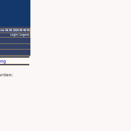
ime 06.08.2026 08:48:05
Login
Logout
artien: