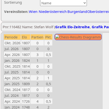
Sortierung
Vereinslisten:
Wien
Niederösterreich
Burgenland
Oberösterrei
Pnr:116482 Name: Stefan Wolf (
Grafik Elo-Zeitreihe
,
Grafik Par
Periode
Elo
Partien
Pkt.
Okt. 2026
1807
0
0
Jul. 2026
1807
0
0
Apr. 2026
1807
3
0,5
Jan. 2026
1824
1
1
Okt. 2025
1814
0
0
Jul. 2025
1814
0
0
Apr. 2025
1814
2
1
Jan. 2025
1809
2
0,5
Okt. 2024
1817
0
0
Jul. 2024
1817
0
0
Apr. 2024
1726
4
0,5
Jan. 2024
1748
4
2