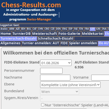
Logged on: Gast
Arabic
ARM
AZE
BIH
BUL
CAT
CHN
CRO
CZE
DEN
ENG
ESP
FAI
FIN
FRA
GER
GRE
INA
I
Home
TurnierDB
Meisterschaft
Foto-Galerie
Meldekartei
El
Turnierschach-Elozahl
Schnellschach-Elozahl
Allgemeines
Turnier anmelden: AUT
FIDE
Spieler anmelden
Elo AU
Willkommen bei den offiziellen Turnierscha
FIDE-Elolisten Stand
AUT-Elolisten Stand
6.936
Personennummer
Nachname
Vorname
Ebene
Bundesland
Spgem./Kreis/Verein
Nur "österreichische" Spieler (Land=A