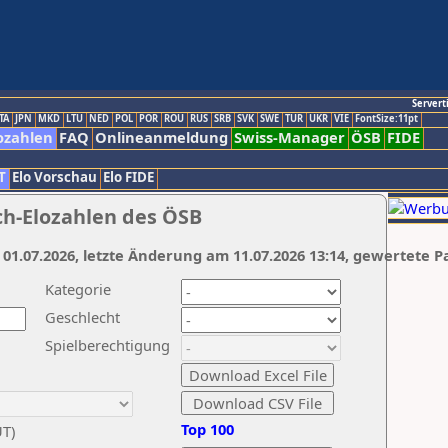
Servert
TA
JPN
MKD
LTU
NED
POL
POR
ROU
RUS
SRB
SVK
SWE
TUR
UKR
VIE
FontSize:11pt
ozahlen
FAQ
Onlineanmeldung
Swiss-Manager
ÖSB
FIDE
T
Elo Vorschau
Elo FIDE
ch-Elozahlen des ÖSB
 01.07.2026, letzte Änderung am 11.07.2026 13:14, gewertete P
Kategorie
Geschlecht
Spielberechtigung
Top 100
UT)