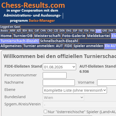
Logged on: Gast
Arabic
ARM
AZE
BIH
BUL
CAT
CHN
CRO
CZE
DEN
ENG
ESP
FAI
FIN
FRA
GER
GRE
INA
I
Home
TurnierDB
Meisterschaft
Foto-Galerie
Meldekartei
El
Turnierschach-Elozahl
Schnellschach-Elozahl
Allgemeines
Turnier anmelden: AUT
FIDE
Spieler anmelden
Elo AU
Willkommen bei den offiziellen Turnierscha
FIDE-Elolisten Stand
AUT-Elolisten Stand
6.936
Personennummer
Nachname
Vorname
Ebene
Bundesland
Spgem./Kreis/Verein
Nur "österreichische" Spieler (Land=A