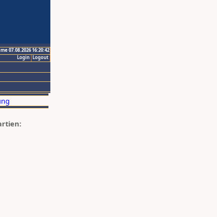
ime 07.08.2026 16:20:42
Login
Logout
artien: