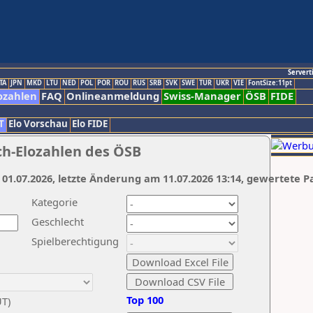
Servert
TA
JPN
MKD
LTU
NED
POL
POR
ROU
RUS
SRB
SVK
SWE
TUR
UKR
VIE
FontSize:11pt
ozahlen
FAQ
Onlineanmeldung
Swiss-Manager
ÖSB
FIDE
T
Elo Vorschau
Elo FIDE
ch-Elozahlen des ÖSB
 01.07.2026, letzte Änderung am 11.07.2026 13:14, gewertete P
Kategorie
Geschlecht
Spielberechtigung
Top 100
UT)