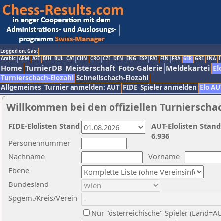
Logged on: Gast
Arabic
ARM
AZE
BIH
BUL
CAT
CHN
CRO
CZE
DEN
ENG
ESP
FAI
FIN
FRA
GER
GRE
INA
I
Home
TurnierDB
Meisterschaft
Foto-Galerie
Meldekartei
El
Turnierschach-Elozahl
Schnellschach-Elozahl
Allgemeines
Turnier anmelden: AUT
FIDE
Spieler anmelden
Elo AU
Willkommen bei den offiziellen Turnierscha
FIDE-Elolisten Stand
AUT-Elolisten Stand
6.936
Personennummer
Nachname
Vorname
Ebene
Bundesland
Spgem./Kreis/Verein
Nur "österreichische" Spieler (Land=A