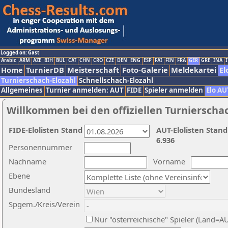
Logged on: Gast
Arabic
ARM
AZE
BIH
BUL
CAT
CHN
CRO
CZE
DEN
ENG
ESP
FAI
FIN
FRA
GER
GRE
INA
I
Home
TurnierDB
Meisterschaft
Foto-Galerie
Meldekartei
El
Turnierschach-Elozahl
Schnellschach-Elozahl
Allgemeines
Turnier anmelden: AUT
FIDE
Spieler anmelden
Elo AU
Willkommen bei den offiziellen Turnierscha
FIDE-Elolisten Stand
AUT-Elolisten Stand
6.936
Personennummer
Nachname
Vorname
Ebene
Bundesland
Spgem./Kreis/Verein
Nur "österreichische" Spieler (Land=A