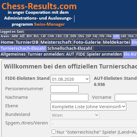
Logged on: Gast
Arabic
ARM
AZE
BIH
BUL
CAT
CHN
CRO
CZE
DEN
ENG
ESP
FAI
FIN
FRA
GER
GRE
INA
I
Home
TurnierDB
Meisterschaft
Foto-Galerie
Meldekartei
El
Turnierschach-Elozahl
Schnellschach-Elozahl
Allgemeines
Turnier anmelden: AUT
FIDE
Spieler anmelden
Elo AU
Willkommen bei den offiziellen Turnierscha
FIDE-Elolisten Stand
AUT-Elolisten Stand
6.936
Personennummer
Nachname
Vorname
Ebene
Bundesland
Spgem./Kreis/Verein
Nur "österreichische" Spieler (Land=A