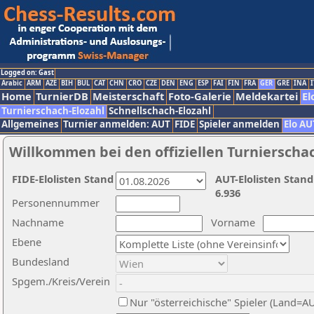
Logged on: Gast
Arabic
ARM
AZE
BIH
BUL
CAT
CHN
CRO
CZE
DEN
ENG
ESP
FAI
FIN
FRA
GER
GRE
INA
I
Home
TurnierDB
Meisterschaft
Foto-Galerie
Meldekartei
El
Turnierschach-Elozahl
Schnellschach-Elozahl
Allgemeines
Turnier anmelden: AUT
FIDE
Spieler anmelden
Elo AU
Willkommen bei den offiziellen Turnierscha
FIDE-Elolisten Stand
AUT-Elolisten Stand
6.936
Personennummer
Nachname
Vorname
Ebene
Bundesland
Spgem./Kreis/Verein
Nur "österreichische" Spieler (Land=A