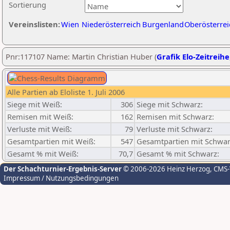
Sortierung
Vereinslisten:
Wien
Niederösterreich
Burgenland
Oberösterrei
Pnr:117107 Name: Martin Christian Huber (
Grafik Elo-Zeitreihe
Alle Partien ab Eloliste 1. Juli 2006
Siege mit Weiß:
306
Siege mit Schwarz:
Remisen mit Weiß:
162
Remisen mit Schwarz:
Verluste mit Weiß:
79
Verluste mit Schwarz:
Gesamtpartien mit Weiß:
547
Gesamtpartien mit Schwar
Gesamt % mit Weiß:
70,7
Gesamt % mit Schwarz:
Der Schachturnier-Ergebnis-Server
© 2006-2026 Heinz Herzog
, CMS
Impressum / Nutzungsbedingungen