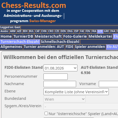
Logged on: Gast
Arabic
ARM
AZE
BIH
BUL
CAT
CHN
CRO
CZE
DEN
ENG
ESP
FAI
FIN
FRA
GER
GRE
INA
I
Home
TurnierDB
Meisterschaft
Foto-Galerie
Meldekartei
El
Turnierschach-Elozahl
Schnellschach-Elozahl
Allgemeines
Turnier anmelden: AUT
FIDE
Spieler anmelden
Elo AU
Willkommen bei den offiziellen Turnierscha
FIDE-Elolisten Stand
AUT-Elolisten Stand
6.936
Personennummer
Nachname
Vorname
Ebene
Bundesland
Spgem./Kreis/Verein
Nur "österreichische" Spieler (Land=A