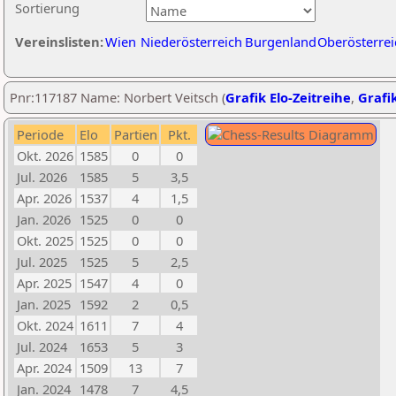
Sortierung
Vereinslisten:
Wien
Niederösterreich
Burgenland
Oberösterrei
Pnr:117187 Name: Norbert Veitsch (
Grafik Elo-Zeitreihe
,
Grafik
Periode
Elo
Partien
Pkt.
Okt. 2026
1585
0
0
Jul. 2026
1585
5
3,5
Apr. 2026
1537
4
1,5
Jan. 2026
1525
0
0
Okt. 2025
1525
0
0
Jul. 2025
1525
5
2,5
Apr. 2025
1547
4
0
Jan. 2025
1592
2
0,5
Okt. 2024
1611
7
4
Jul. 2024
1653
5
3
Apr. 2024
1509
13
7
Jan. 2024
1478
7
4,5