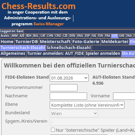
Logged on: Gast
Arabic
ARM
AZE
BIH
BUL
CAT
CHN
CRO
CZE
DEN
ENG
ESP
FAI
FIN
FRA
GER
GRE
INA
I
Home
TurnierDB
Meisterschaft
Foto-Galerie
Meldekartei
El
Turnierschach-Elozahl
Schnellschach-Elozahl
Allgemeines
Turnier anmelden: AUT
FIDE
Spieler anmelden
Elo AU
Willkommen bei den offiziellen Turnierscha
FIDE-Elolisten Stand
AUT-Elolisten Stand
6.936
Personennummer
Nachname
Vorname
Ebene
Bundesland
Spgem./Kreis/Verein
Nur "österreichische" Spieler (Land=A