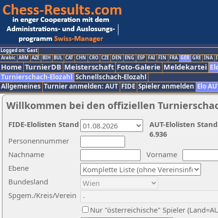
Logged on: Gast
Arabic
ARM
AZE
BIH
BUL
CAT
CHN
CRO
CZE
DEN
ENG
ESP
FAI
FIN
FRA
GER
GRE
INA
I
Home
TurnierDB
Meisterschaft
Foto-Galerie
Meldekartei
El
Turnierschach-Elozahl
Schnellschach-Elozahl
Allgemeines
Turnier anmelden: AUT
FIDE
Spieler anmelden
Elo AU
Willkommen bei den offiziellen Turnierscha
FIDE-Elolisten Stand
AUT-Elolisten Stand
6.936
Personennummer
Nachname
Vorname
Ebene
Bundesland
Spgem./Kreis/Verein
Nur "österreichische" Spieler (Land=A