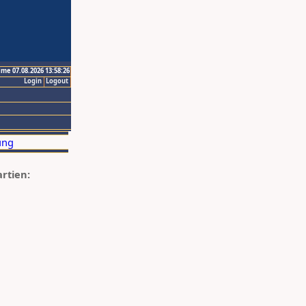
ime 07.08.2026 13:58:26
Login
Logout
artien: