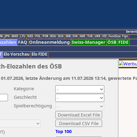
Servert
TA
JPN
MKD
LTU
NED
POL
POR
ROU
RUS
SRB
SVK
SWE
TUR
UKR
VIE
FontSize:11pt
ozahlen
FAQ
Onlineanmeldung
Swiss-Manager
ÖSB
FIDE
T
Elo Vorschau
Elo FIDE
ch-Elozahlen des ÖSB
 01.07.2026, letzte Änderung am 11.07.2026 13:14, gewertete P
Kategorie
Geschlecht
Spielberechtigung
Top 100
UT)