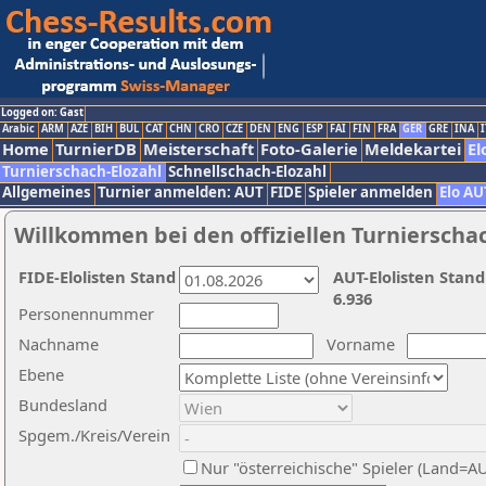
Logged on: Gast
Arabic
ARM
AZE
BIH
BUL
CAT
CHN
CRO
CZE
DEN
ENG
ESP
FAI
FIN
FRA
GER
GRE
INA
I
Home
TurnierDB
Meisterschaft
Foto-Galerie
Meldekartei
El
Turnierschach-Elozahl
Schnellschach-Elozahl
Allgemeines
Turnier anmelden: AUT
FIDE
Spieler anmelden
Elo AU
Willkommen bei den offiziellen Turnierscha
FIDE-Elolisten Stand
AUT-Elolisten Stand
6.936
Personennummer
Nachname
Vorname
Ebene
Bundesland
Spgem./Kreis/Verein
Nur "österreichische" Spieler (Land=A