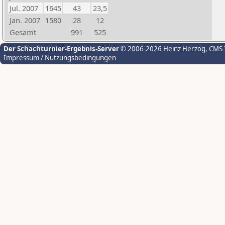
Jul. 2007
1645
43
23,5
Jan. 2007
1580
28
12
Gesamt
991
525
Der Schachturnier-Ergebnis-Server
© 2006-2026 Heinz Herzog
, CMS
Impressum / Nutzungsbedingungen