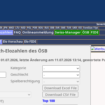
Servert
TA
JPN
MKD
LTU
NED
POL
POR
ROU
RUS
SRB
SVK
SWE
TUR
UKR
VIE
FontSize:11pt
ozahlen
FAQ
Onlineanmeldung
Swiss-Manager
ÖSB
FIDE
T
Elo Vorschau
Elo FIDE
ch-Elozahlen des ÖSB
 01.07.2026, letzte Änderung am 11.07.2026 13:14, gewertete P
Kategorie
Geschlecht
Spielberechtigung
Top 100
UT)