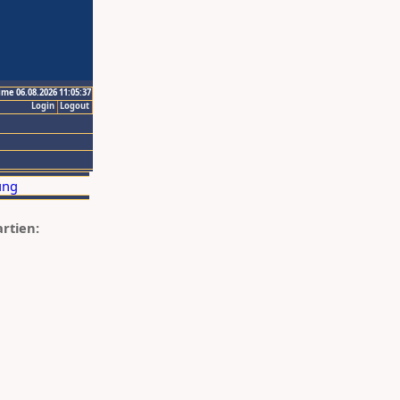
ime 06.08.2026 11:05:37
Login
Logout
artien: