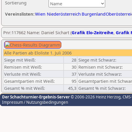
Sortierung
Vereinslisten:
Wien
Niederösterreich
Burgenland
Oberösterrei
Pnr:117662 Name: Daniel Sichart (
Grafik Elo-Zeitreihe
,
Grafik P
Alle Partien ab Eloliste 1. Juli 2006
Siege mit Weiß:
28
Siege mit Schwarz:
Remisen mit Weiß:
30
Remisen mit Schwarz:
Verluste mit Weiß:
37
Verluste mit Schwarz:
Gesamtpartien mit Weiß:
95
Gesamtpartien mit Schwar
Gesamt % mit Weiß:
45,3
Gesamt % mit Schwarz:
Der Schachturnier-Ergebnis-Server
© 2006-2026 Heinz Herzog
, CMS
Impressum / Nutzungsbedingungen