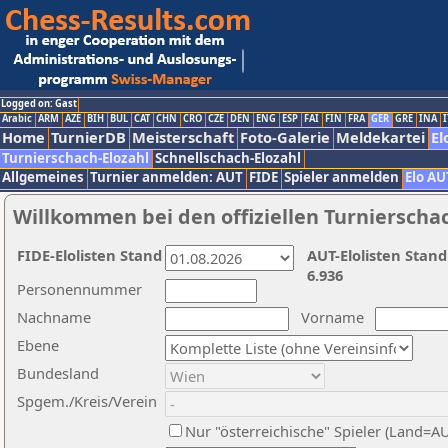
Logged on: Gast
Arabic
ARM
AZE
BIH
BUL
CAT
CHN
CRO
CZE
DEN
ENG
ESP
FAI
FIN
FRA
GER
GRE
INA
I
Home
TurnierDB
Meisterschaft
Foto-Galerie
Meldekartei
El
Turnierschach-Elozahl
Schnellschach-Elozahl
Allgemeines
Turnier anmelden: AUT
FIDE
Spieler anmelden
Elo AU
Willkommen bei den offiziellen Turnierscha
FIDE-Elolisten Stand
AUT-Elolisten Stand
6.936
Personennummer
Nachname
Vorname
Ebene
Bundesland
Spgem./Kreis/Verein
Nur "österreichische" Spieler (Land=A