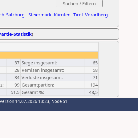
ch
Salzburg
Steiermark
Kärnten
Tirol
Vorarlberg
artie-Statistik
)
37
Siege insgesamt:
65
28
Remisen insgesamt:
58
34
Verluste insgesamt:
71
z:
99
Gesamtpartien:
194
51,5
Gesamt %:
48,5
-Version 14.07.2026 13:23, Node S1