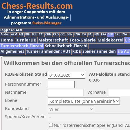
Logged on: Gast
Arabic
ARM
AZE
BIH
BUL
CAT
CHN
CRO
CZE
DEN
ENG
ESP
FAI
FIN
FRA
GER
GRE
INA
I
Home
TurnierDB
Meisterschaft
Foto-Galerie
Meldekartei
El
Turnierschach-Elozahl
Schnellschach-Elozahl
Allgemeines
Turnier anmelden: AUT
FIDE
Spieler anmelden
Elo AU
Willkommen bei den offiziellen Turnierscha
FIDE-Elolisten Stand
AUT-Elolisten Stand
6.936
Personennummer
Nachname
Vorname
Ebene
Bundesland
Spgem./Kreis/Verein
Nur "österreichische" Spieler (Land=A