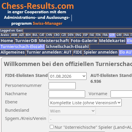
Logged on: Gast
Arabic
ARM
AZE
BIH
BUL
CAT
CHN
CRO
CZE
DEN
ENG
ESP
FAI
FIN
FRA
GER
GRE
INA
I
Home
TurnierDB
Meisterschaft
Foto-Galerie
Meldekartei
El
Turnierschach-Elozahl
Schnellschach-Elozahl
Allgemeines
Turnier anmelden: AUT
FIDE
Spieler anmelden
Elo AU
Willkommen bei den offiziellen Turnierscha
FIDE-Elolisten Stand
AUT-Elolisten Stand
6.936
Personennummer
Nachname
Vorname
Ebene
Bundesland
Spgem./Kreis/Verein
Nur "österreichische" Spieler (Land=A