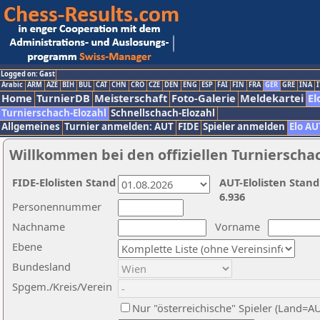
Logged on: Gast
Arabic
ARM
AZE
BIH
BUL
CAT
CHN
CRO
CZE
DEN
ENG
ESP
FAI
FIN
FRA
GER
GRE
INA
I
Home
TurnierDB
Meisterschaft
Foto-Galerie
Meldekartei
El
Turnierschach-Elozahl
Schnellschach-Elozahl
Allgemeines
Turnier anmelden: AUT
FIDE
Spieler anmelden
Elo AU
Willkommen bei den offiziellen Turnierscha
FIDE-Elolisten Stand
AUT-Elolisten Stand
6.936
Personennummer
Nachname
Vorname
Ebene
Bundesland
Spgem./Kreis/Verein
Nur "österreichische" Spieler (Land=A