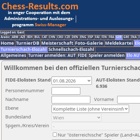
Logged on: Gast
Arabic
ARM
AZE
BIH
BUL
CAT
CHN
CRO
CZE
DEN
ENG
ESP
FAI
FIN
FRA
GER
GRE
INA
I
Home
TurnierDB
Meisterschaft
Foto-Galerie
Meldekartei
El
Turnierschach-Elozahl
Schnellschach-Elozahl
Allgemeines
Turnier anmelden: AUT
FIDE
Spieler anmelden
Elo AU
Willkommen bei den offiziellen Turnierscha
FIDE-Elolisten Stand
AUT-Elolisten Stand
6.936
Personennummer
Nachname
Vorname
Ebene
Bundesland
Spgem./Kreis/Verein
Nur "österreichische" Spieler (Land=A