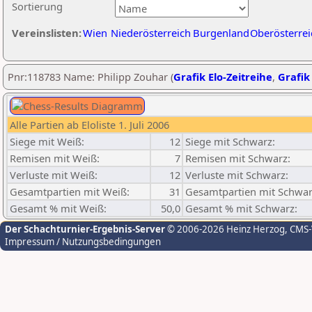
Sortierung
Vereinslisten:
Wien
Niederösterreich
Burgenland
Oberösterrei
Pnr:118783 Name: Philipp Zouhar (
Grafik Elo-Zeitreihe
,
Grafik 
Alle Partien ab Eloliste 1. Juli 2006
Siege mit Weiß:
12
Siege mit Schwarz:
Remisen mit Weiß:
7
Remisen mit Schwarz:
Verluste mit Weiß:
12
Verluste mit Schwarz:
Gesamtpartien mit Weiß:
31
Gesamtpartien mit Schwar
Gesamt % mit Weiß:
50,0
Gesamt % mit Schwarz:
Der Schachturnier-Ergebnis-Server
© 2006-2026 Heinz Herzog
, CMS
Impressum / Nutzungsbedingungen