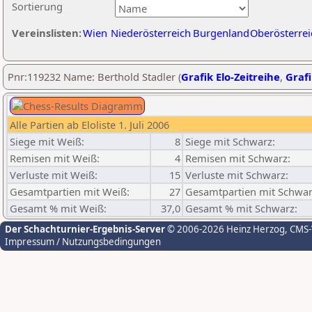
Sortierung
Vereinslisten:
Wien
Niederösterreich
Burgenland
Oberösterrei
Pnr:119232 Name: Berthold Stadler (
Grafik Elo-Zeitreihe
,
Grafi
Alle Partien ab Eloliste 1. Juli 2006
Siege mit Weiß:
8
Siege mit Schwarz:
Remisen mit Weiß:
4
Remisen mit Schwarz:
Verluste mit Weiß:
15
Verluste mit Schwarz:
Gesamtpartien mit Weiß:
27
Gesamtpartien mit Schwar
Gesamt % mit Weiß:
37,0
Gesamt % mit Schwarz:
Der Schachturnier-Ergebnis-Server
© 2006-2026 Heinz Herzog
, CMS
Impressum / Nutzungsbedingungen