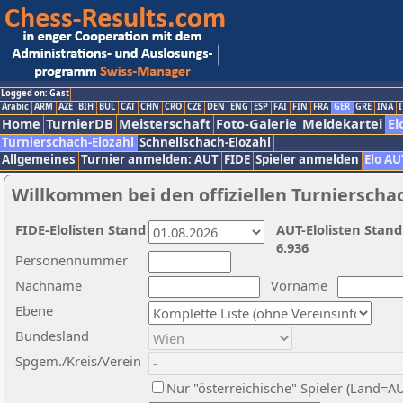
Logged on: Gast
Arabic
ARM
AZE
BIH
BUL
CAT
CHN
CRO
CZE
DEN
ENG
ESP
FAI
FIN
FRA
GER
GRE
INA
I
Home
TurnierDB
Meisterschaft
Foto-Galerie
Meldekartei
El
Turnierschach-Elozahl
Schnellschach-Elozahl
Allgemeines
Turnier anmelden: AUT
FIDE
Spieler anmelden
Elo AU
Willkommen bei den offiziellen Turnierscha
FIDE-Elolisten Stand
AUT-Elolisten Stand
6.936
Personennummer
Nachname
Vorname
Ebene
Bundesland
Spgem./Kreis/Verein
Nur "österreichische" Spieler (Land=A