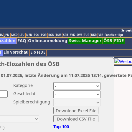
Servert
TA
JPN
MKD
LTU
NED
POL
POR
ROU
RUS
SRB
SVK
SWE
TUR
UKR
VIE
FontSize:11pt
ozahlen
FAQ
Onlineanmeldung
Swiss-Manager
ÖSB
FIDE
T
Elo Vorschau
Elo FIDE
ch-Elozahlen des ÖSB
 01.07.2026, letzte Änderung am 11.07.2026 13:14, gewertete P
Kategorie
Geschlecht
Spielberechtigung
Top 100
UT)