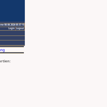
ime 08.08.2026 05:57:15
Login
Logout
artien: