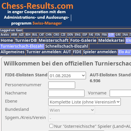
Logged on: Gast
Arabic
ARM
AZE
BIH
BUL
CAT
CHN
CRO
CZE
DEN
ENG
ESP
FAI
FIN
FRA
GER
GRE
INA
I
Home
TurnierDB
Meisterschaft
Foto-Galerie
Meldekartei
El
Turnierschach-Elozahl
Schnellschach-Elozahl
Allgemeines
Turnier anmelden: AUT
FIDE
Spieler anmelden
Elo AU
Willkommen bei den offiziellen Turnierscha
FIDE-Elolisten Stand
AUT-Elolisten Stand
6.936
Personennummer
Nachname
Vorname
Ebene
Bundesland
Spgem./Kreis/Verein
Nur "österreichische" Spieler (Land=A