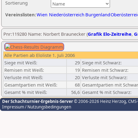
Sortierung
Vereinslisten:
Wien
Niederösterreich
Burgenland
Oberösterrei
Pnr:119280 Name: Norbert Braunecker (
Grafik Elo-Zeitreihe
,
G
Alle Partien ab Eloliste 1. Juli 2006
Siege mit Weiß:
29
Siege mit Schwarz:
Remisen mit Weiß:
19
Remisen mit Schwarz:
Verluste mit Weiß:
20
Verluste mit Schwarz:
Gesamtpartien mit Weiß:
68
Gesamtpartien mit Schwar
Gesamt % mit Weiß:
56,6
Gesamt % mit Schwarz:
Der Schachturnier-Ergebnis-Server
© 2006-2026 Heinz Herzog
, CMS
Impressum / Nutzungsbedingungen