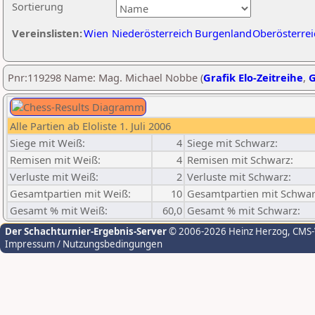
Sortierung
Vereinslisten:
Wien
Niederösterreich
Burgenland
Oberösterrei
Pnr:119298 Name: Mag. Michael Nobbe (
Grafik Elo-Zeitreihe
,
G
Alle Partien ab Eloliste 1. Juli 2006
Siege mit Weiß:
4
Siege mit Schwarz:
Remisen mit Weiß:
4
Remisen mit Schwarz:
Verluste mit Weiß:
2
Verluste mit Schwarz:
Gesamtpartien mit Weiß:
10
Gesamtpartien mit Schwar
Gesamt % mit Weiß:
60,0
Gesamt % mit Schwarz:
Der Schachturnier-Ergebnis-Server
© 2006-2026 Heinz Herzog
, CMS
Impressum / Nutzungsbedingungen