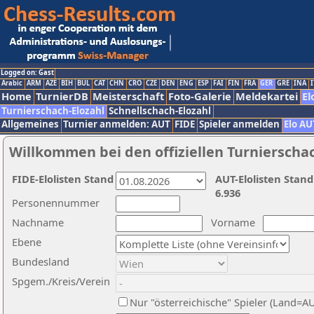
Logged on: Gast
Arabic
ARM
AZE
BIH
BUL
CAT
CHN
CRO
CZE
DEN
ENG
ESP
FAI
FIN
FRA
GER
GRE
INA
I
Home
TurnierDB
Meisterschaft
Foto-Galerie
Meldekartei
El
Turnierschach-Elozahl
Schnellschach-Elozahl
Allgemeines
Turnier anmelden: AUT
FIDE
Spieler anmelden
Elo AU
Willkommen bei den offiziellen Turnierscha
FIDE-Elolisten Stand
AUT-Elolisten Stand
6.936
Personennummer
Nachname
Vorname
Ebene
Bundesland
Spgem./Kreis/Verein
Nur "österreichische" Spieler (Land=A