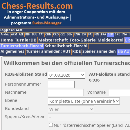
Logged on: Gast
Arabic
ARM
AZE
BIH
BUL
CAT
CHN
CRO
CZE
DEN
ENG
ESP
FAI
FIN
FRA
GER
GRE
INA
I
Home
TurnierDB
Meisterschaft
Foto-Galerie
Meldekartei
El
Turnierschach-Elozahl
Schnellschach-Elozahl
Allgemeines
Turnier anmelden: AUT
FIDE
Spieler anmelden
Elo AU
Willkommen bei den offiziellen Turnierscha
FIDE-Elolisten Stand
AUT-Elolisten Stand
6.936
Personennummer
Nachname
Vorname
Ebene
Bundesland
Spgem./Kreis/Verein
Nur "österreichische" Spieler (Land=A