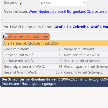
Sortierung
Vereinslisten:
Wien
Niederösterreich
Burgenland
Oberösterrei
Pnr:119815 Name: Lars Ternes (
Grafik Elo-Zeitreihe
,
Grafik Par
Alle Partien ab Eloliste 1. Juli 2006
Siege mit Weiß:
23
Siege mit Schwarz:
Remisen mit Weiß:
19
Remisen mit Schwarz:
Verluste mit Weiß:
49
Verluste mit Schwarz:
Gesamtpartien mit Weiß:
91
Gesamtpartien mit Schwar
Gesamt % mit Weiß:
35,7
Gesamt % mit Schwarz:
Der Schachturnier-Ergebnis-Server
© 2006-2026 Heinz Herzog
, CMS
Impressum / Nutzungsbedingungen