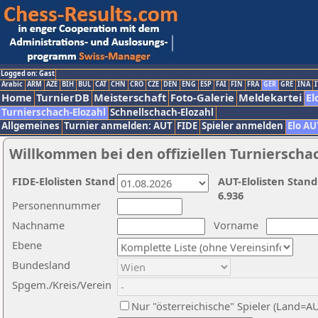
Logged on: Gast
Arabic
ARM
AZE
BIH
BUL
CAT
CHN
CRO
CZE
DEN
ENG
ESP
FAI
FIN
FRA
GER
GRE
INA
I
Home
TurnierDB
Meisterschaft
Foto-Galerie
Meldekartei
El
Turnierschach-Elozahl
Schnellschach-Elozahl
Allgemeines
Turnier anmelden: AUT
FIDE
Spieler anmelden
Elo AU
Willkommen bei den offiziellen Turnierscha
FIDE-Elolisten Stand
AUT-Elolisten Stand
6.936
Personennummer
Nachname
Vorname
Ebene
Bundesland
Spgem./Kreis/Verein
Nur "österreichische" Spieler (Land=A