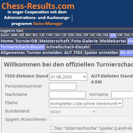
Logged on: Gast
Arabic
ARM
AZE
BIH
BUL
CAT
CHN
CRO
CZE
DEN
ENG
ESP
FAI
FIN
FRA
GER
GRE
INA
I
Home
TurnierDB
Meisterschaft
Foto-Galerie
Meldekartei
El
Turnierschach-Elozahl
Schnellschach-Elozahl
Allgemeines
Turnier anmelden: AUT
FIDE
Spieler anmelden
Elo AU
Willkommen bei den offiziellen Turnierscha
FIDE-Elolisten Stand
AUT-Elolisten Stand
6.936
Personennummer
Nachname
Vorname
Ebene
Bundesland
Spgem./Kreis/Verein
Nur "österreichische" Spieler (Land=A