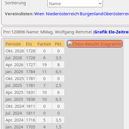
Sortierung
Vereinslisten:
Wien
Niederösterreich
Burgenland
Oberösterrei
Pnr:120896 Name: MMag. Wolfgang Remmel (
Grafik Elo-Zeitre
Periode
Elo
Partien
Pkt.
Okt. 2026
1728
0
0
Jul. 2026
1728
6
3,5
Apr. 2026
1727
19
8
Jan. 2026
1784
11
6,5
Okt. 2025
1781
0
0
Jul. 2025
1781
7
2,5
Apr. 2025
1831
10
6
Jan. 2025
1838
10
6,5
Okt. 2024
1811
0
0
Jul. 2024
1811
0
0
Apr. 2024
1716
5
3,5
Jan. 2024
1705
4
1,5