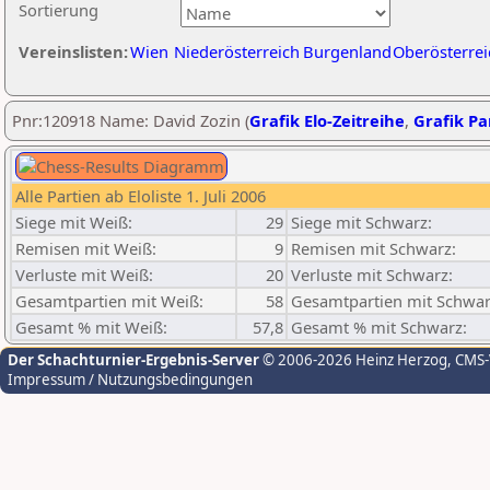
Sortierung
Vereinslisten:
Wien
Niederösterreich
Burgenland
Oberösterrei
Pnr:120918 Name: David Zozin (
Grafik Elo-Zeitreihe
,
Grafik Par
Alle Partien ab Eloliste 1. Juli 2006
Siege mit Weiß:
29
Siege mit Schwarz:
Remisen mit Weiß:
9
Remisen mit Schwarz:
Verluste mit Weiß:
20
Verluste mit Schwarz:
Gesamtpartien mit Weiß:
58
Gesamtpartien mit Schwar
Gesamt % mit Weiß:
57,8
Gesamt % mit Schwarz:
Der Schachturnier-Ergebnis-Server
© 2006-2026 Heinz Herzog
, CMS
Impressum / Nutzungsbedingungen