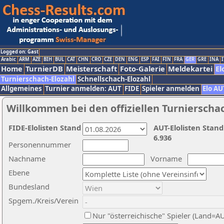
Logged on: Gast
Arabic
ARM
AZE
BIH
BUL
CAT
CHN
CRO
CZE
DEN
ENG
ESP
FAI
FIN
FRA
GER
GRE
INA
I
Home
TurnierDB
Meisterschaft
Foto-Galerie
Meldekartei
El
Turnierschach-Elozahl
Schnellschach-Elozahl
Allgemeines
Turnier anmelden: AUT
FIDE
Spieler anmelden
Elo AU
Willkommen bei den offiziellen Turnierscha
FIDE-Elolisten Stand
AUT-Elolisten Stand
6.936
Personennummer
Nachname
Vorname
Ebene
Bundesland
Spgem./Kreis/Verein
Nur "österreichische" Spieler (Land=A