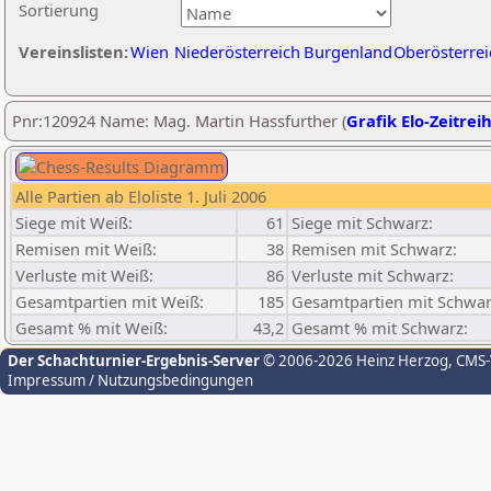
Sortierung
Vereinslisten:
Wien
Niederösterreich
Burgenland
Oberösterrei
Pnr:120924 Name: Mag. Martin Hassfurther (
Grafik Elo-Zeitrei
Alle Partien ab Eloliste 1. Juli 2006
Siege mit Weiß:
61
Siege mit Schwarz:
Remisen mit Weiß:
38
Remisen mit Schwarz:
Verluste mit Weiß:
86
Verluste mit Schwarz:
Gesamtpartien mit Weiß:
185
Gesamtpartien mit Schwar
Gesamt % mit Weiß:
43,2
Gesamt % mit Schwarz:
Der Schachturnier-Ergebnis-Server
© 2006-2026 Heinz Herzog
, CMS
Impressum / Nutzungsbedingungen