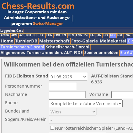
Logged on: Gast
Arabic
ARM
AZE
BIH
BUL
CAT
CHN
CRO
CZE
DEN
ENG
ESP
FAI
FIN
FRA
GER
GRE
INA
I
Home
TurnierDB
Meisterschaft
Foto-Galerie
Meldekartei
El
Turnierschach-Elozahl
Schnellschach-Elozahl
Allgemeines
Turnier anmelden: AUT
FIDE
Spieler anmelden
Elo AU
Willkommen bei den offiziellen Turnierscha
FIDE-Elolisten Stand
AUT-Elolisten Stand
6.936
Personennummer
Nachname
Vorname
Ebene
Bundesland
Spgem./Kreis/Verein
Nur "österreichische" Spieler (Land=A