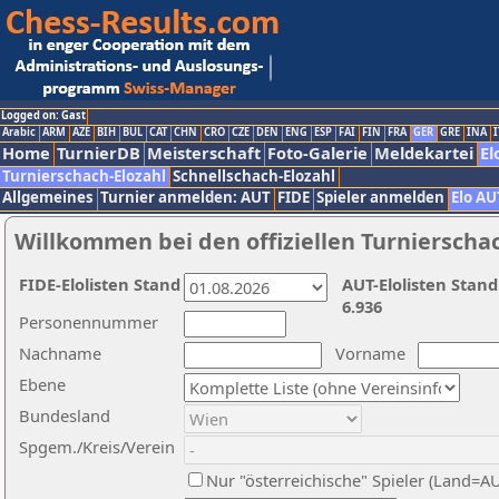
Logged on: Gast
Arabic
ARM
AZE
BIH
BUL
CAT
CHN
CRO
CZE
DEN
ENG
ESP
FAI
FIN
FRA
GER
GRE
INA
I
Home
TurnierDB
Meisterschaft
Foto-Galerie
Meldekartei
El
Turnierschach-Elozahl
Schnellschach-Elozahl
Allgemeines
Turnier anmelden: AUT
FIDE
Spieler anmelden
Elo AU
Willkommen bei den offiziellen Turnierscha
FIDE-Elolisten Stand
AUT-Elolisten Stand
6.936
Personennummer
Nachname
Vorname
Ebene
Bundesland
Spgem./Kreis/Verein
Nur "österreichische" Spieler (Land=A