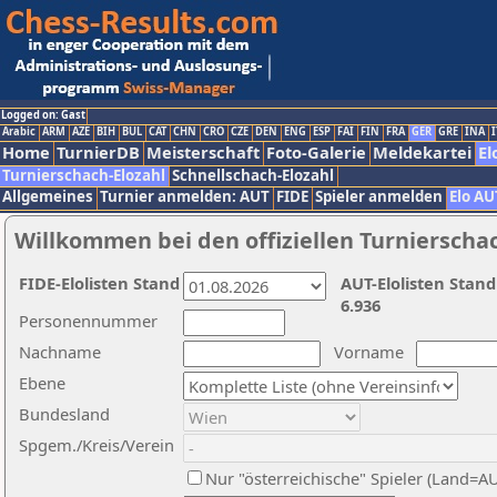
Logged on: Gast
Arabic
ARM
AZE
BIH
BUL
CAT
CHN
CRO
CZE
DEN
ENG
ESP
FAI
FIN
FRA
GER
GRE
INA
I
Home
TurnierDB
Meisterschaft
Foto-Galerie
Meldekartei
El
Turnierschach-Elozahl
Schnellschach-Elozahl
Allgemeines
Turnier anmelden: AUT
FIDE
Spieler anmelden
Elo AU
Willkommen bei den offiziellen Turnierscha
FIDE-Elolisten Stand
AUT-Elolisten Stand
6.936
Personennummer
Nachname
Vorname
Ebene
Bundesland
Spgem./Kreis/Verein
Nur "österreichische" Spieler (Land=A