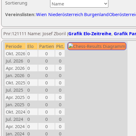
Sortierung
Vereinslisten:
Wien
Niederösterreich
Burgenland
Oberösterrei
Pnr:121111 Name: Josef Zboril (
Grafik Elo-Zeitreihe
,
Grafik Par
Periode
Elo
Partien
Pkt.
Okt. 2026
0
0
0
Jul. 2026
0
0
0
Apr. 2026
0
0
0
Jan. 2026
0
0
0
Okt. 2025
0
0
0
Jul. 2025
0
0
0
Apr. 2025
0
0
0
Jan. 2025
0
0
0
Okt. 2024
0
0
0
Jul. 2024
0
0
0
Apr. 2024
0
0
0
Jan. 2024
0
0
0