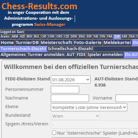
Logged on: Gast
Arabic
ARM
AZE
BIH
BUL
CAT
CHN
CRO
CZE
DEN
ENG
ESP
FAI
FIN
FRA
GER
GRE
INA
I
Home
TurnierDB
Meisterschaft
Foto-Galerie
Meldekartei
El
Turnierschach-Elozahl
Schnellschach-Elozahl
Allgemeines
Turnier anmelden: AUT
FIDE
Spieler anmelden
Elo AU
Willkommen bei den offiziellen Turnierscha
FIDE-Elolisten Stand
AUT-Elolisten Stand
6.936
Personennummer
Nachname
Vorname
Ebene
Bundesland
Spgem./Kreis/Verein
Nur "österreichische" Spieler (Land=A