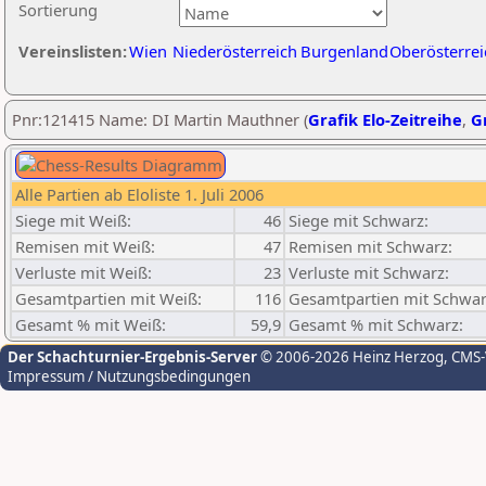
Sortierung
Vereinslisten:
Wien
Niederösterreich
Burgenland
Oberösterrei
Pnr:121415 Name: DI Martin Mauthner (
Grafik Elo-Zeitreihe
,
Gr
Alle Partien ab Eloliste 1. Juli 2006
Siege mit Weiß:
46
Siege mit Schwarz:
Remisen mit Weiß:
47
Remisen mit Schwarz:
Verluste mit Weiß:
23
Verluste mit Schwarz:
Gesamtpartien mit Weiß:
116
Gesamtpartien mit Schwar
Gesamt % mit Weiß:
59,9
Gesamt % mit Schwarz:
Der Schachturnier-Ergebnis-Server
© 2006-2026 Heinz Herzog
, CMS
Impressum / Nutzungsbedingungen